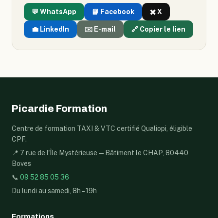
💬 WhatsApp
📘 Facebook
✖️ X
💼 LinkedIn
✉️ E-mail
🔗 Copier le lien
Picardie Formation
Centre de formation TAXI & VTC certifié Qualiopi, éligible
CPF.
📍 7 rue de l'Île Mystérieuse — Bâtiment le CHAP, 80440
Boves
📞
09 52 85 05 36
Du lundi au samedi, 8h – 19h
Formations