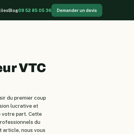
tiles
Blog
09 52 85 05 36
Demander un devis
eur VTC
sir du premier coup
ion lucrative et
votre part. Cette
professionnels du
 article, nous vous