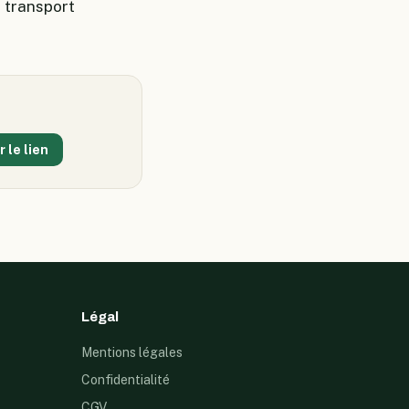
e transport
r le lien
Légal
Mentions légales
Confidentialité
CGV