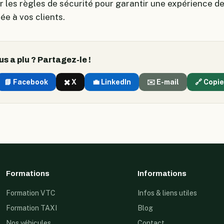
r les règles de sécurité pour garantir une expérience d
ée à vos clients.
us a plu ? Partagez-le !
📘 Facebook
✖️ X
💼 LinkedIn
✉️ E-mail
🔗 Copie
Formations
Informations
Formation VTC
Infos & liens utiles
Formation TAXI
Blog
Nos véhicules
Contact