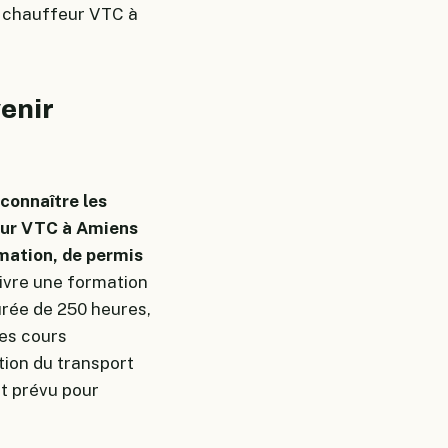
e chauffeur VTC à
venir
 connaître les
feur VTC à Amiens
mation, de permis
ivre une formation
urée de 250 heures,
des cours
tion du transport
t prévu pour