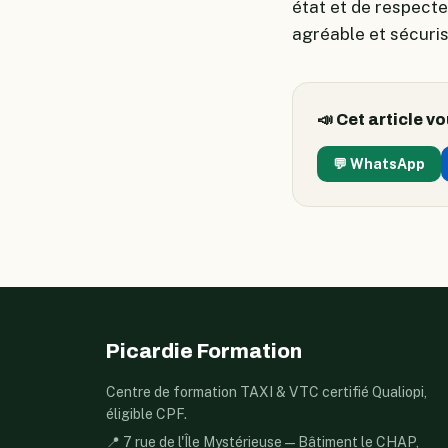
état et de respecte
agréable et sécuris
📣 Cet article vo
💬 WhatsApp
Picardie Formation
Centre de formation TAXI & VTC certifié Qualiopi,
éligible CPF.
📍 7 rue de l'Île Mystérieuse — Bâtiment le CHAP,