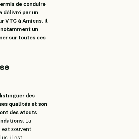
permis de conduire
e délivré par un
ur VTC à Amiens, il
nt notamment un
gner sur toutes ces
 se
distinguer des
ses qualités et son
sont des atouts
andations.
La
l est souvent
us, il est